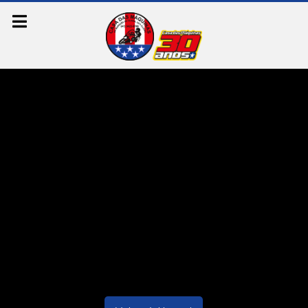
Erro 404:
Página não
encontrada
Oops, acho que há algo errado, a página
acessada não pode ser encontrada