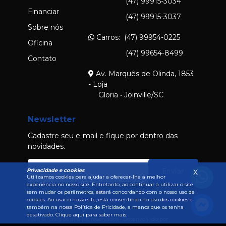
(47) 99915-3034
Financiar
(47) 99915-3037
Sobre nós
Carros: (47) 99954-0225
Oficina
(47) 99654-8499
Contato
Av. Marquês de Olinda, 1853
- Loja
Gloria • Joinville/SC
Newsletter
Cadastre seu e-mail e fique por dentro das
novidades.
Enviar
Privacidade e cookies
X
Utilizamos cookies para ajudar a oferecer-lhe a melhor
experiência no nosso site. Entretanto, ao continuar a utilizar o site
sem mudar os parâmetros, estará concordando com o nosso uso de
cookies. Ao usar o nosso site, está consentindo no uso dos cookies e
também na nossa Política de Pricidade, a menos que os tenha
desativado.
Clique aqui para saber mais.
2026 © Todos os direitos reservados • Desenvolvido por