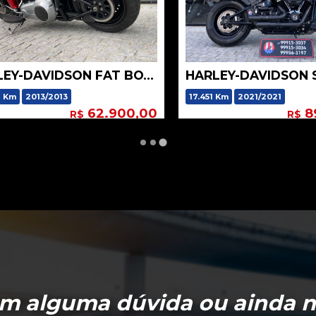
HARLEY-DAVIDSON FAT BOY FLSTF
m
2013/2013
17.451 Km
2021/2021
62.900,00
89.
R$
R$
m alguma dúvida ou ainda 