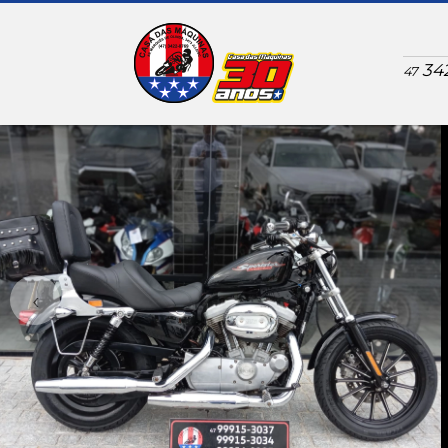
34
47
‹