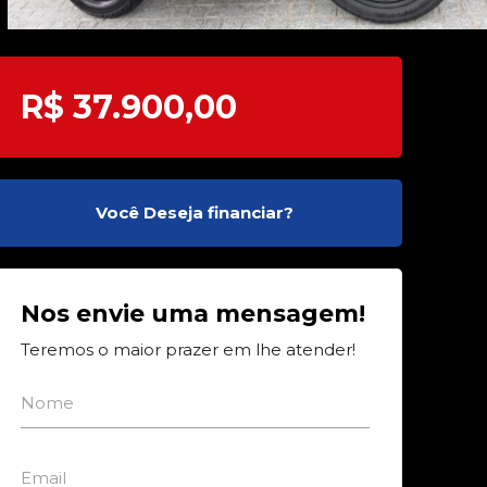
R$ 37.900,00
Você Deseja financiar?
Nos envie uma mensagem!
Teremos o maior prazer em lhe atender!
Nome
Email