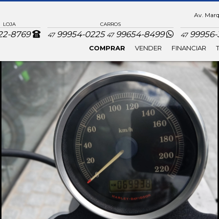
Av. Marqu
LOJA
CARROS
22-8769
99954-0225
99654-8499
99956-3
47
47
47
COMPRAR
VENDER
FINANCIAR