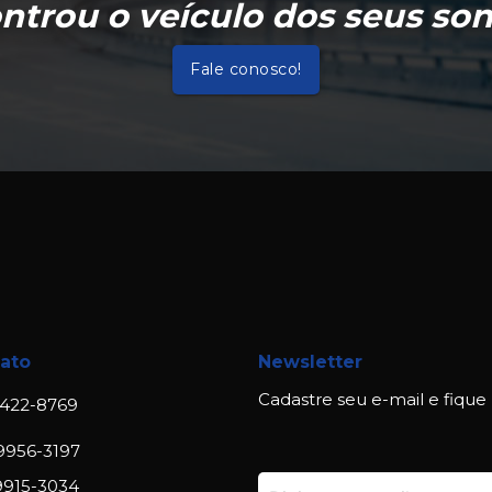
ntrou o veículo dos seus so
Fale conosco!
ato
Newsletter
Cadastre seu e-mail e fique
422-8769
9956-3197
9915-3034