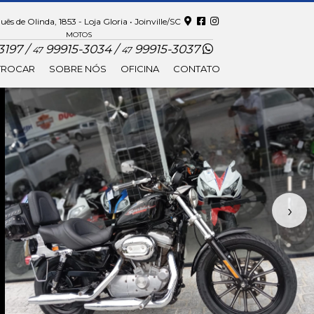
ês de Olinda, 1853 - Loja Gloria • Joinville/SC
MOTOS
197 /
99915-3034 /
99915-3037
47
47
TROCAR
SOBRE NÓS
OFICINA
CONTATO
›