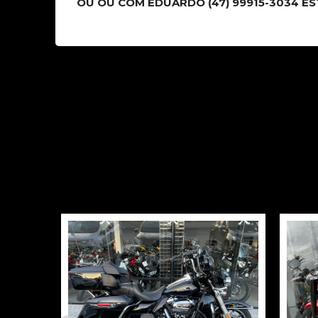
OU OU COM EDUARDO (47) 99915-3034 E