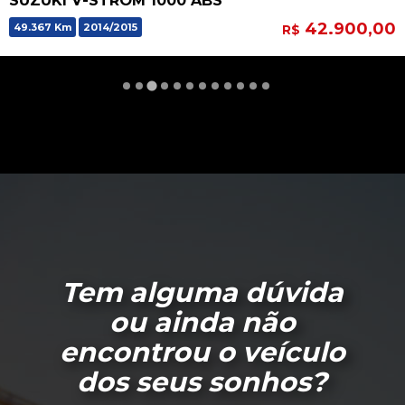
SUZUKI V-STROM 1000 ABS
42.900,00
49.367 Km
2014/2015
R$
Tem alguma dúvida
ou ainda não
encontrou o veículo
dos seus sonhos?