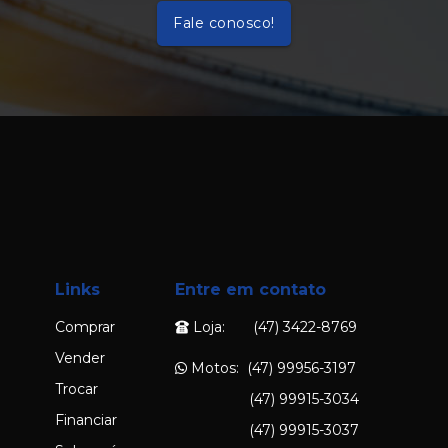
Fale conosco!
Links
Entre em contato
Comprar
Loja: (47) 3422-8769
Vender
Motos: (47) 99956-3197
Trocar
(47) 99915-3034
Financiar
(47) 99915-3037