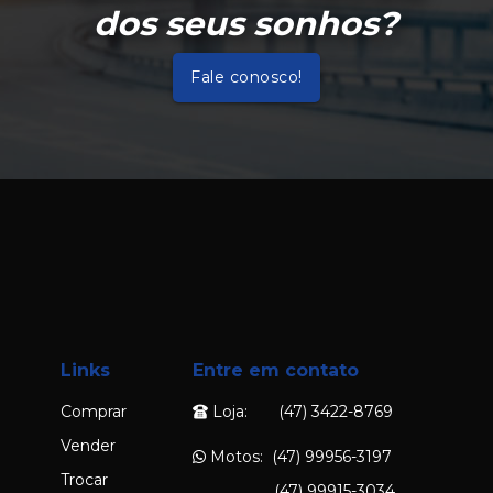
dos seus sonhos?
Fale conosco!
Links
Entre em contato
Comprar
Loja: (47) 3422-8769
Vender
Motos: (47) 99956-3197
Trocar
(47) 99915-3034