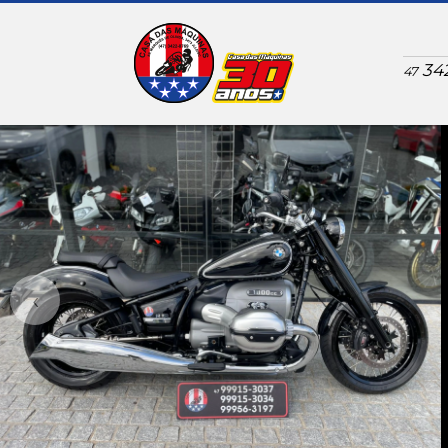
34
47
‹