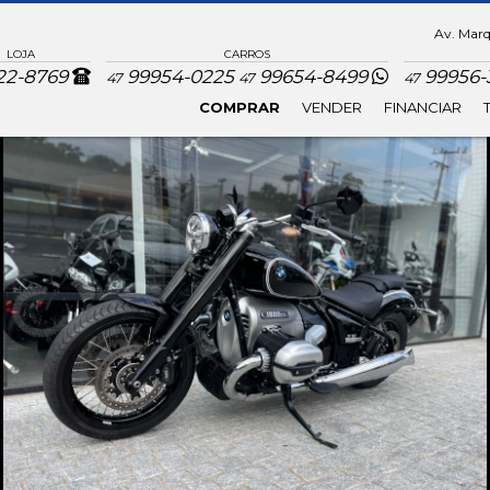
Av. Marqu
LOJA
CARROS
22-8769
99954-0225
99654-8499
99956-3
47
47
47
COMPRAR
VENDER
FINANCIAR