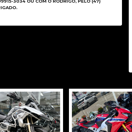
 99915-3034 OU COM O RODRIGO, PELO (47)
RIGADO.