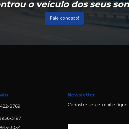
ntrou o veículo dos seus so
Fale conosco!
ato
Newsletter
Cadastre seu e-mail e fique
422-8769
9956-3197
9915-3034