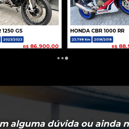
 1250 GS
HONDA CBR 1000 RR
2023/2023
23.798 Km
2018/2018
86.900,00
88.
R$
R$
m alguma dúvida ou ainda 