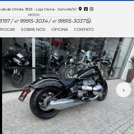
ês de Olinda, 1853 - Loja Gloria • Joinville/SC
MOTOS
197 /
99915-3034 /
99915-3037
47
47
TROCAR
SOBRE NÓS
OFICINA
CONTATO
›