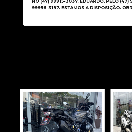
NO (47) 99915-3037, EDUARDO, PELO (47)
99956-3197. ESTAMOS A DISPOSIÇÃO. OB