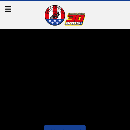
Erro 404:
Página não
encontrada
Oops, acho que há algo errado, a página
acessada não pode ser encontrada