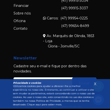
(47) 99915-3034
Financiar
(47) 99915-3037
Sobre nós
Carros: (47) 99954-0225
Oficina
(47) 99654-8499
Contato
Av. Marquês de Olinda, 1853
- Loja
Gloria • Joinville/SC
Newsletter
Cadastre seu e-mail e fique por dentro das
novidades.
Enviar
Privacidade e cookies
X
Utilizamos cookies para ajudar a oferecer-lhe a melhor
experiência no nosso site. Entretanto, ao continuar a utilizar o site
sem mudar os parâmetros, estará concordando com o nosso uso de
cookies. Ao usar o nosso site, está consentindo no uso dos cookies e
também na nossa Política de Pricidade, a menos que os tenha
desativado.
Clique aqui para saber mais.
2026 © Todos os direitos reservados • Desenvolvido por